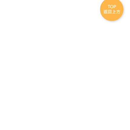
連
連結到
結
facebook(另
到
開新視窗)
桃
園
市
政
站連結
府