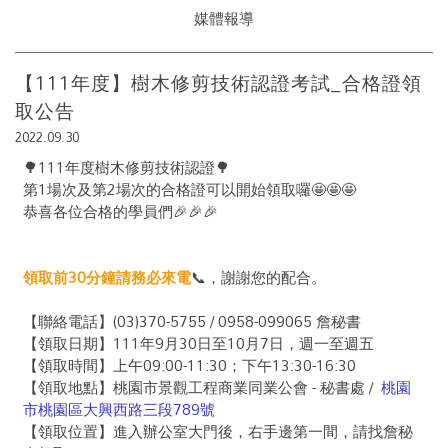
媒體報導
【111年度】樹木修剪技術認證考試_合格證領
取公告
2022.09.30
🌳111年度樹木修剪技術認證🌳
第1場次及第2場次的合格證可以開始領取囉🤩🤩🤩
恭喜各位合格的學員們🎉🎉🎉
領取前30分鐘請務必來電
📞，謝謝您的配合。
【聯絡電話】(03)370-5755 / 0958-099065 詹秘書
【領取日期】111年9月30日至10月7日，週一至週五
【領取時間】上午09:00-11:30；下午13:30-16:30
【領取地點】桃園市景觀工程商業同業公會 - 秘書處 /
桃園
市桃園區大興西路三段789號
【領取位置】進入辦公室大門後，右手邊第一間，請找詹秘