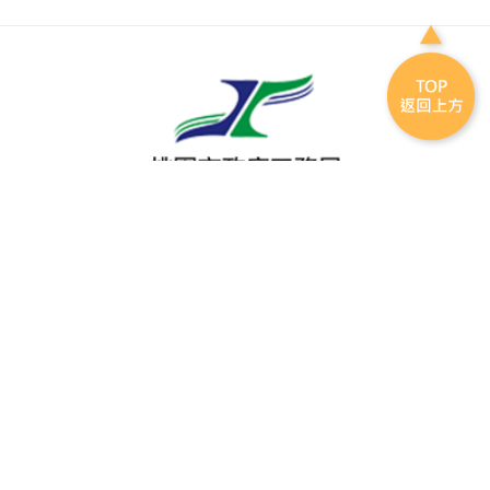
電話
(03)332-2101
傳真
(03)339-5738
地址
330 桃園市桃園區縣府路一號7樓
瀏覽人次
352351
最後更新日期
2026.07.31
連結
連結到
到桃
facebook(另
園市
開新視窗)