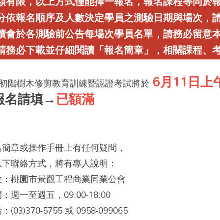
額有限，以上方式僅能擇一報名，
報名課程等同於
分依報名順序及人數決定學員之測驗日期與場次，
續會於各測驗前公告每場次學員名單，請務必留意
請務必下載並仔細閱讀「報名簡章」，相關課程、
6月11日上
度初階樹木修剪教育訓練暨認證考試將於
報名請填→
已額滿
名簡章或操作手冊上有任何疑問，
以下聯絡方式，將有專人說明：
位：桃園市景觀工程商業同業公會
週一至週五，09:00-18:00
03)370-5755 或 0958-099065