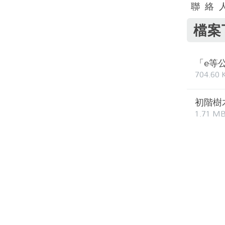
聯 絡 
檔案
「e等
704.60 
初階樹
1.71 M