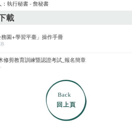
人：執行秘書 - 詹秘書
下載
公務園+學習平臺」操作手冊
KB
木修剪教育訓練暨認證考試_報名簡章
B