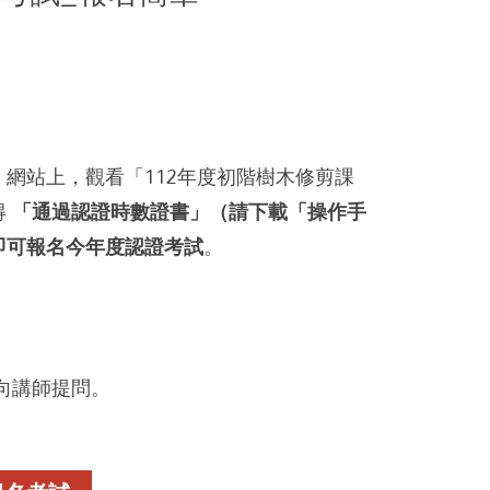
」
網站上，觀看「112年度初階樹木修剪課
得
「通過認證時數證書」（請下載「操作手
即可報名今年度
認證考試
。
向講師提問。