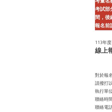
考量名
考試部
間，後
報名前
113年
線上
對於報
請撥打
執行單
聯絡時間：
聯絡電話：(