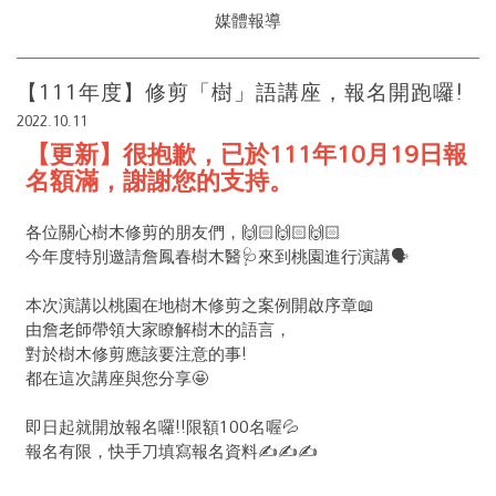
媒體報導
【111年度】修剪「樹」語講座，報名開跑囉!
2022.10.11
【更新】很抱歉，已於111年10月19日報
名額滿，謝謝您的支持。
各位關心樹木修剪的朋友們，🙌🏻🙌🏻🙌🏻
今年度特別邀請詹鳳春樹木醫🩺來到桃園進行演講🗣
本次演講以桃園在地樹木修剪之案例開啟序章📖
由詹老師帶領大家瞭解樹木的語言，
對於樹木修剪應該要注意的事!
都在這次講座與您分享🤩
即日起就開放報名囉!!限額100名喔💦
報名有限，快手刀填寫報名資料✍️✍️✍️