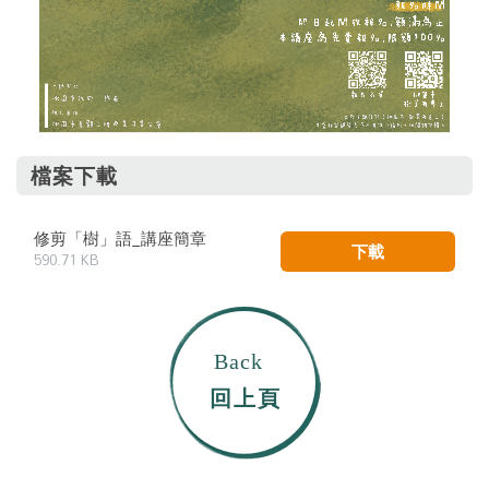
檔案下載
修剪「樹」語_講座簡章
下載
590.71 KB