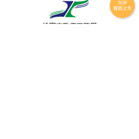
電話
(03)332-2101
傳真
(03)339-5738
地址
330 桃園市桃園區縣府路一號7樓
瀏覽人次
353526
最後更新日期
2026.07.31
連結
連結到
到桃
facebook(另
園市
開新視窗)
最新消息
合格證查詢
活動花絮
政府
修剪服務
友站連結
工務